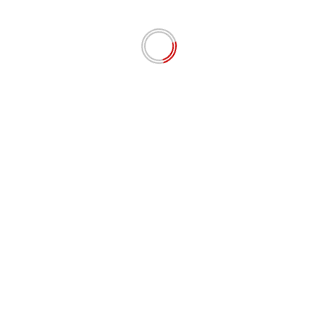
Nama
*
Email
*
Situs Web
Simpan nama, email, dan situs web saya pada
peramban ini untuk komentar saya berikutnya.