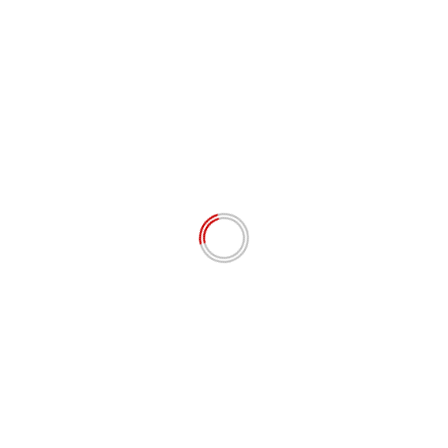
DPP LSM Aliansi Jurnalis Penyelamat Lingkungan
Hidup Kirimkan Surat Klarifikasi Ke II Terhadap
CV.Barita Dolok Saribu
Agustus 1, 2026