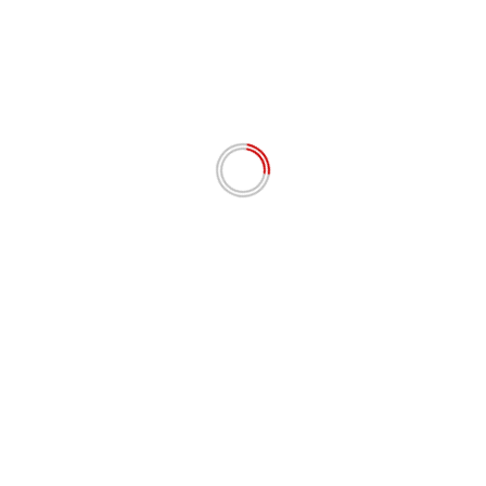
TB melibatkan semua stakeholder, mulai dari TNI, Dishub,
di yang turut serta dalam patroli itu bersyukur
, TNI dan semua yang terlibat terlaksana dengan baik.
 perayaan Natal tahun 2023 ini berjalan lancar, semua
aman dan nyaman.
asyarakatan, sepeti pada acara natal ini,” ucapnya.
akukan ibadah, supaya mereka melaksanakan ibadah
din)
Nex
Polsek Rangsang Barat Lakukan Cooling System d