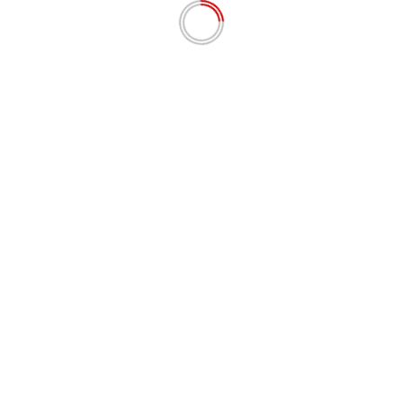
Dukung IMS-GT, Gudang Bulog Selatpanjang
Dipercepat untuk Stabilkan Harga dan Distribusi
Agustus 5, 2026