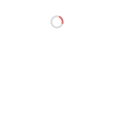
 akbar yang sudah digelar sejak hari Kamis lalu.
a DPRD Provinsi Riau H. Fauzi Hasan, Anggota DPRD
da, para staf ahli bupati, asisten, kepala OPD, Upika
wan)
Nex
Tanah Timbun RSUD Pratama IPUH Diduga Tanp
Izin dan Dapat Rugikan PA
s yang wajib ditandai
*