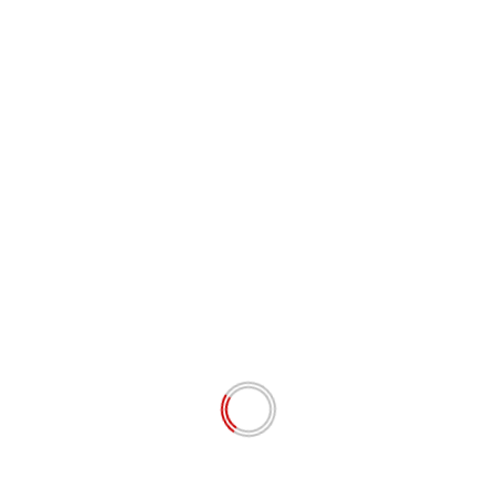
alam rangka Operasi Zebra Singgalang 2023, jajaran Satlantas
bra Singgalang 2024, yang Humanis dan simpatik pada
 sticker, pemasangan spanduk, baliho serta himbuan,
imalisir angka lakalantas, kriminalitas dan ganguan
ju pemilu 2024 yang damai,” katanya.
Nex
 dan
Plt Bupati Meranti ,H, Asmar Hadiri Kendur
Sekampung Kecamatan Rangsan