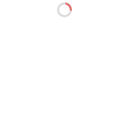
ikat selogan adat” Ale rasa Beta rasa, potong di kuku rasa
rgandi (***)
Nex
diri
Bertempat di Sutera, Ribuan Warga Pesse
u
Antusias Ikuti Acara Jalan Santai dalam Rangk
Peringatan Sumpah Pemuda ke 9
s yang wajib ditandai
*