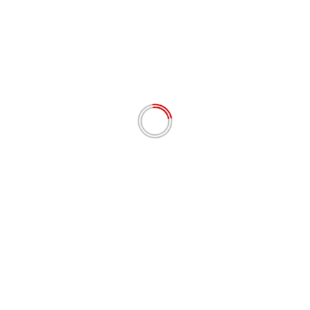
Situs Web
Simpan nama, email, dan situs web saya pada
peramban ini untuk komentar saya berikutnya.
# BERITA TERKINI