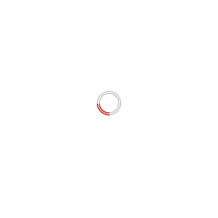
Tinggalkan Balasan
Alamat email Anda tidak akan dipublikasikan.
Ruas
yang wajib ditandai
*
Komentar
*
Nama
*