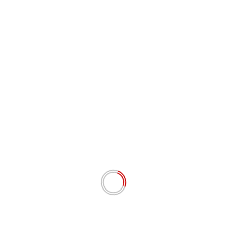
teraan masyarakat.
una mendukung peningkatan penggunaan produk dalam
erasi
angga Buatan Indonesia pada
oduk bidang Kesehatan.
akan Gerakan yang digagas oleh Bapak Presiden RI, Joko
lam mencintai produk buatan dalam Negeri, wajib kita
Nex
Bagi
Ketua TP-PKK Kabupaten Pakpak Bharat Hadir
Rapat Koordinasi Pencegahan, Penanganan Da
Penurunan Stunting SE Provinsi Sumatera Utar