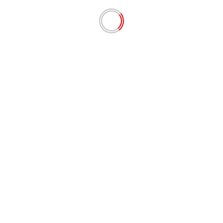
Masyarakat Mentawai Antusias Menerima
Sosialisasi Calon Bupati dan Wakil Bupati Rijel-Yosep
September 22, 2024