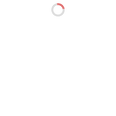
Nama
*
Email
*
Situs Web
Simpan nama, email, dan situs web saya pada
peramban ini untuk komentar saya berikutnya.
# BERITA TERKINI