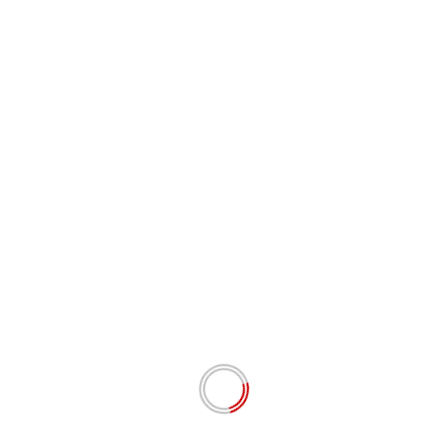
Situs Web
Simpan nama, email, dan situs web saya pada
peramban ini untuk komentar saya berikutnya.
# BERITA TERKINI