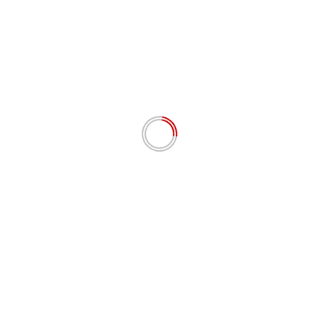
Email
*
Situs Web
Simpan nama, email, dan situs web saya pada
peramban ini untuk komentar saya berikutnya.
# BERITA TERKINI