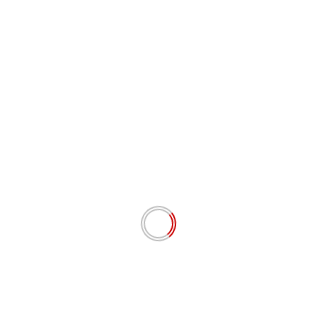
# BERITA TERKINI
Perda 10/2024 Disosialisasikan Dyan Desmanengsih:
Dorong UMKM Melek NIB dan Go Digital
Agustus 8, 2026