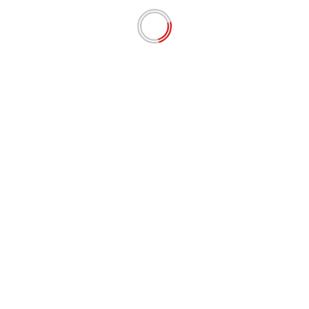
Apresiasi Langkah Kapolda Sumbar, Jurnalis
Lingkungan dan Anti Korupsi Siap Kawal
Pemberantasan Tambang Ilegal hingga Mafia BBM
Agustus 7, 2026