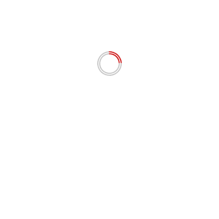
Nama
*
Email
*
Situs Web
Simpan nama, email, dan situs web saya pada