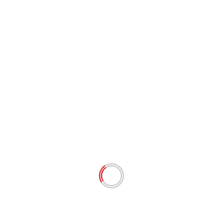
Simpan nama, email, dan situs web saya pada
peramban ini untuk komentar saya berikutnya.
# BERITA TERKINI
DPP LSM Aliansi Jurnalis Penyelamat Lingkungan
Hidup Kirimkan Surat Klarifikasi Ke II Terhadap