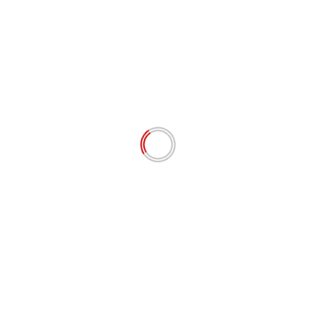
DPP LSM Aliansi Jurnalis Penyelamat Lingkungan
Hidup Kirimkan Surat Klarifikasi Ke II Terhadap
CV.Barita Dolok Saribu
Agustus 1, 2026