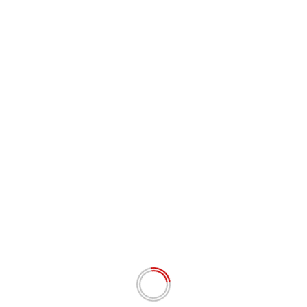
Tinggalkan Balasan
Alamat email Anda tidak akan dipublikasikan.
Ruas
yang wajib ditandai
*
Komentar
*
Nama
*