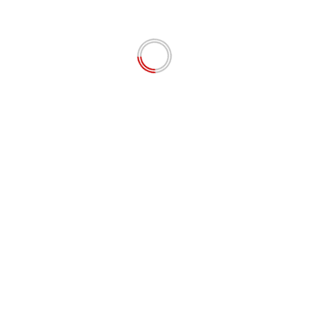
 sejauh mana program kerja organisasi yang telah
ehingga diharapkan seluruh personel Polri khususnya Polre
rofesional, transparan dan akuntabel,” ujarnya.
a oleh Tim Wasrik Itwasda Polda Riau. (Iwan)
Nex
alam
Gelar Apel Kesiapan Pengamanan Kampanye
Kapolda Riau Irjen Iqbal Tekankan Integrita
s yang wajib ditandai
*