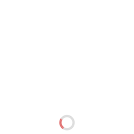
rah(APBD), Proyek tersebut menelan anggaran senilai
ia ini Kusen jendela dan Kusen Pintu yang di gunakan
 tersebut cukup besar, namun Pengerjaannya terkesan Asa
tan Menyerap Dana Anggaran Perbelanjaan Daerah (APBD)
kesmas, namun Proyek tersebut juga tidak memilki Plang
(LPSE) Kabupaten Langkat, Dana Proyek Paving Block
royek Paving Block Puskesmas Namo Ukur Sarat dengan