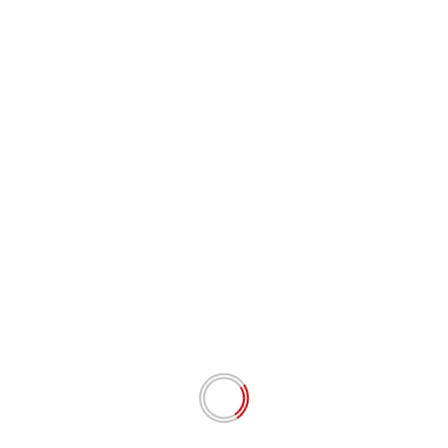
Situs Web
Simpan nama, email, dan situs web saya pada
peramban ini untuk komentar saya berikutnya.
# BERITA TERKINI