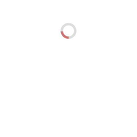
sebut ada oknum pembekap berinisial MD sekaligus
yg bertugas mengamankan upeti kepada oknum
yang kapede, dan informasinya pembekap tersebut
mengaku-ngaku wartawan dan mantan Marinir,
sehingga para bandar judi bola ketangkasan
Mardona merasa aman dan merasa kebal hukum.
(Tim)
# BERITA TERBARU