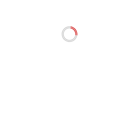
Y pada November 2018,” ucap Ketua Satgas Anti Mafia Bola,
/9/2023).
laku kurir pengantar uang. Selanjutnya, R dan A selaku
n wasit.
 pertandingan memudahkan kemenangan bagi tim yang
Nex
RI
HUT Humas Polri Ke-72 Dirayakan Dengan Geraka
Pelestarian Lingkunga