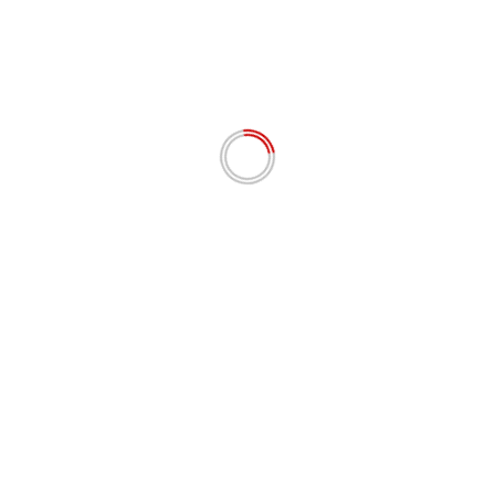
Situs Web
Simpan nama, email, dan situs web saya pada
peramban ini untuk komentar saya berikutnya.
# BERITA TERKINI