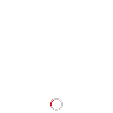
Situs Web
Simpan nama, email, dan situs web saya pada
peramban ini untuk komentar saya berikutnya.
# BERITA TERKINI