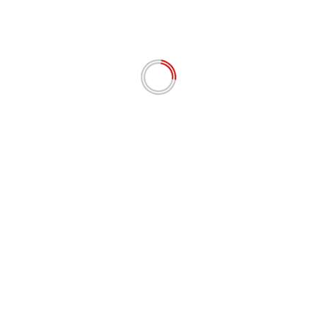
peramban ini untuk komentar saya berikutnya.
# BERITA TERKINI
Perda 10/2024 Disosialisasikan Dyan Desmanengsih:
Dorong UMKM Melek NIB dan Go Digital