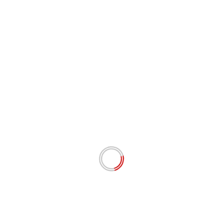
# BERITA TERKINI
Apresiasi Langkah Kapolda Sumbar, Jurnalis
Lingkungan dan Anti Korupsi Siap Kawal
Pemberantasan Tambang Ilegal hingga Mafia BBM
Agustus 7, 2026