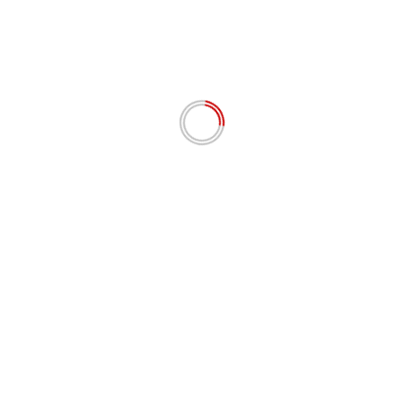
Situs Web
Simpan nama, email, dan situs web saya pada
peramban ini untuk komentar saya berikutnya.
# BERITA TERKINI