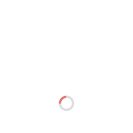
Simpan nama, email, dan situs web saya pada
peramban ini untuk komentar saya berikutnya.
# BERITA TERKINI
Perda 10/2024 Disosialisasikan Dyan Desmanengsih: