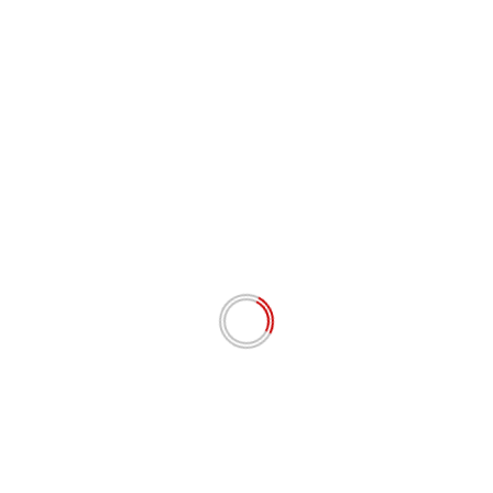
# BERITA TERKINI
Apresiasi Langkah Kapolda Sumbar, Jurnalis
Lingkungan dan Anti Korupsi Siap Kawal
Pemberantasan Tambang Ilegal hingga Mafia BBM
Agustus 7, 2026