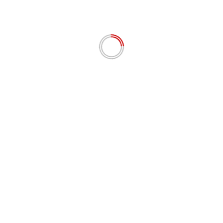
# BERITA TERKINI
DPP LSM Aliansi Jurnalis Penyelamat Lingkungan
Hidup Kirimkan Surat Klarifikasi Ke II Terhadap
CV.Barita Dolok Saribu
Agustus 1, 2026