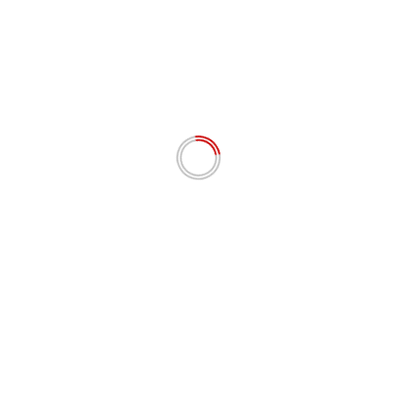
Email
*
Situs Web
Simpan nama, email, dan situs web saya pada
peramban ini untuk komentar saya berikutnya.
# BERITA TERKINI