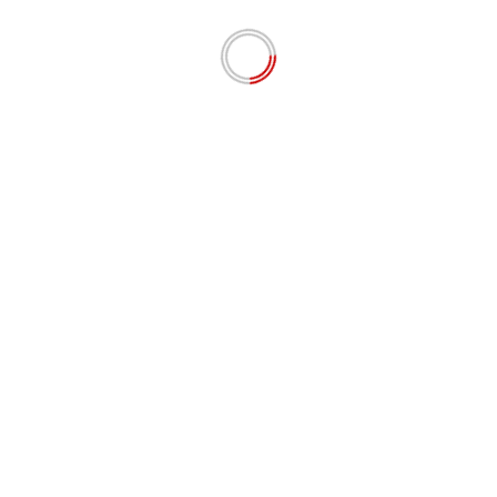
# BERITA TERKINI
Apresiasi Langkah Kapolda Sumbar, Jurnalis
Lingkungan dan Anti Korupsi Siap Kawal
Pemberantasan Tambang Ilegal hingga Mafia BBM
Agustus 7, 2026