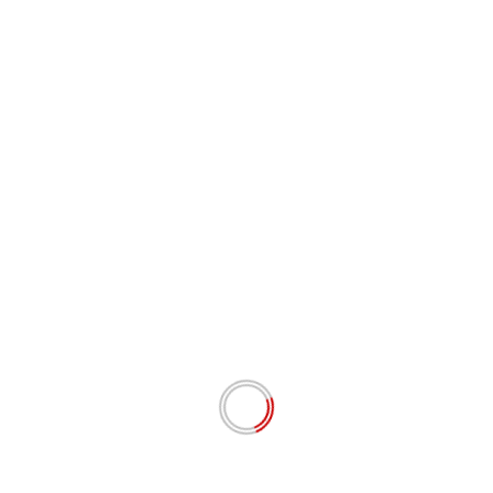
Komentar
*
Nama
*
Email
*
Situs Web