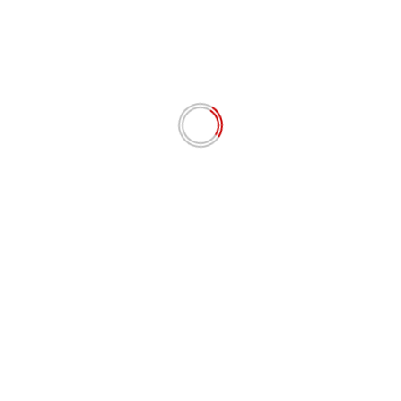
Komentar
*
Nama
*
Email
*
Situs Web