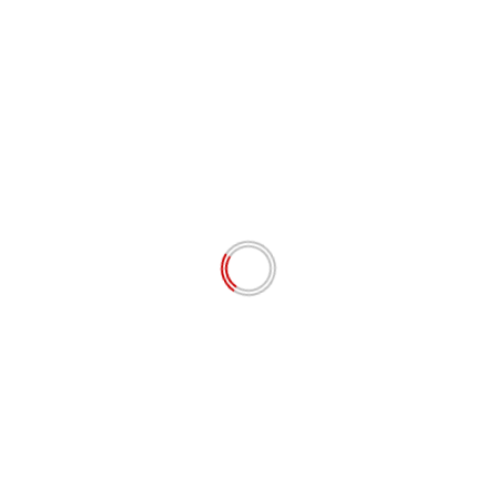
Nama
*
Email
*
Situs Web
Simpan nama, email, dan situs web saya pada
peramban ini untuk komentar saya berikutnya.
# BERITA TERKINI