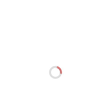
Nama
*
Email
*
Situs Web
Simpan nama, email, dan situs web saya pada
peramban ini untuk komentar saya berikutnya.