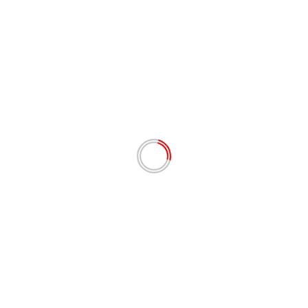
Email
*
Situs Web
Simpan nama, email, dan situs web saya pada
peramban ini untuk komentar saya berikutnya.
# BERITA TERKINI